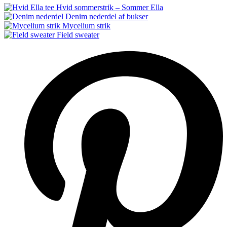
Hvid sommerstrik – Sommer Ella
Denim nederdel af bukser
Mycelium strik
Field sweater