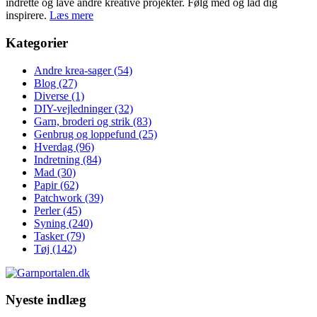
indrette og lave andre kreative projekter. Følg med og lad dig
inspirere.
Læs mere
Kategorier
Andre krea-sager
(54)
Blog
(27)
Diverse
(1)
DIY-vejledninger
(32)
Garn, broderi og strik
(83)
Genbrug og loppefund
(25)
Hverdag
(96)
Indretning
(84)
Mad
(30)
Papir
(62)
Patchwork
(39)
Perler
(45)
Syning
(240)
Tasker
(79)
Tøj
(142)
Nyeste indlæg