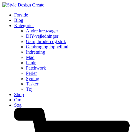
Forside
Blog
Kategorier
Andre krea-sager
DIY-vejledninger
Garn, broderi og strik
Genbrug og loppefund
Indretning
Mad
Papir
Patchwork
Perler
Syning
Tasker
Tøj
Shop
Om
Søg