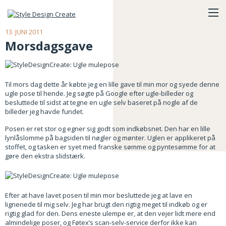
13. JUNI 2011
Morsdagsgave
Til mors dag dette år købte jeg en lille gave til min mor og syede denne
ugle pose til hende. Jeg søgte på Google efter ugle-billeder og
besluttede til sidst at tegne en ugle selv baseret på nogle af de
billeder jeg havde fundet.
Posen er ret stor og egner sig godt som indkøbsnet. Den har en lille
lynlåslomme på bagsiden til nøgler og mønter. Uglen er applikeret på
stoffet, og tasken er syet med franske sømme og pyntesømme for at
gøre den ekstra slidstærk.
Efter at have lavet posen til min mor besluttede jeg at lave en
lignenede til mig selv. Jeg har brugt den rigtig meget til indkøb og er
rigtig glad for den. Dens eneste ulempe er, at den vejer lidt mere end
almindelige poser, og Føtex’s scan-selv-service derfor ikke kan