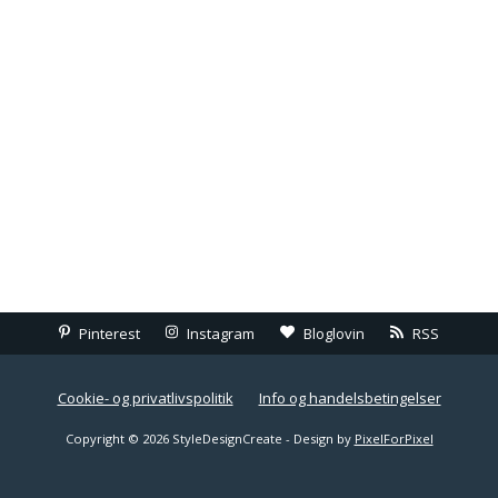
Pinterest
Instagram
Bloglovin
RSS
Cookie- og privatlivspolitik
Info og handelsbetingelser
Copyright © 2026 StyleDesignCreate - Design by
PixelForPixel