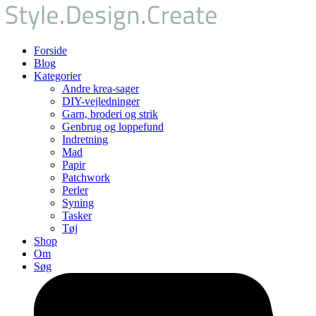
Forside
Blog
Kategorier
Andre krea-sager
DIY-vejledninger
Garn, broderi og strik
Genbrug og loppefund
Indretning
Mad
Papir
Patchwork
Perler
Syning
Tasker
Tøj
Shop
Om
Søg