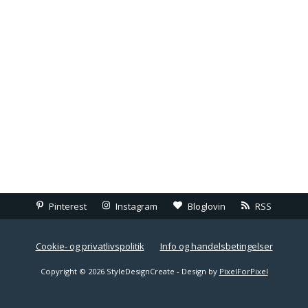
Pinterest
Instagram
Bloglovin
RSS
Cookie- og privatlivspolitik
Info og handelsbetingelser
Copyright © 2026 StyleDesignCreate - Design by
PixelForPixel