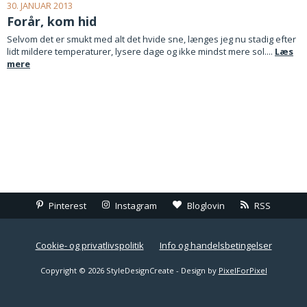
30. JANUAR 2013
Forår, kom hid
Selvom det er smukt med alt det hvide sne, længes jeg nu stadig efter
lidt mildere temperaturer, lysere dage og ikke mindst mere sol....
Læs
mere
Pinterest
Instagram
Bloglovin
RSS
Cookie- og privatlivspolitik
Info og handelsbetingelser
Copyright © 2026 StyleDesignCreate - Design by
PixelForPixel