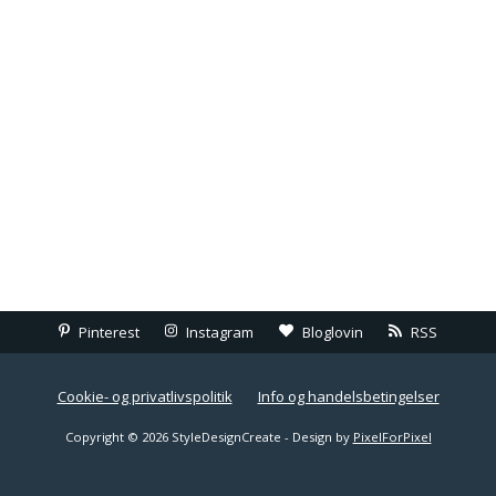
Pinterest
Instagram
Bloglovin
RSS
Cookie- og privatlivspolitik
Info og handelsbetingelser
Copyright © 2026 StyleDesignCreate - Design by
PixelForPixel