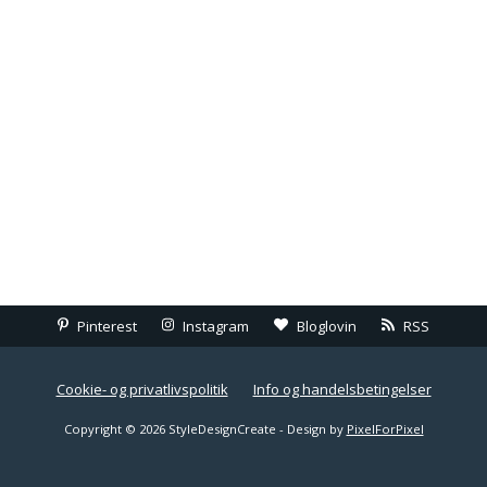
Pinterest
Instagram
Bloglovin
RSS
Cookie- og privatlivspolitik
Info og handelsbetingelser
Copyright © 2026 StyleDesignCreate - Design by
PixelForPixel