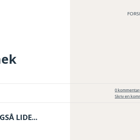
FORS
aek
0 kommentar
Skriv en kom
SÅ LIDE...