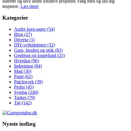
indrette og lave andre kreative projekter. Følg med og lad dig
inspirere.
Læs mere
Kategorier
Andre krea-sager
(54)
Blog
(27)
Diverse
(1)
DIY-vejledninger
(32)
Garn, broderi og strik
(83)
Genbrug og loppefund
(25)
Hverdag
(96)
Indretning
(84)
Mad
(30)
Papir
(62)
Patchwork
(39)
Perler
(45)
Syning
(240)
Tasker
(79)
Tøj
(142)
Nyeste indlæg