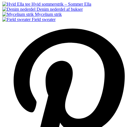
Hvid sommerstrik – Sommer Ella
Denim nederdel af bukser
Mycelium strik
Field sweater