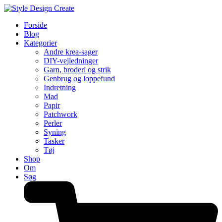
Forside
Blog
Kategorier
Andre krea-sager
DIY-vejledninger
Garn, broderi og strik
Genbrug og loppefund
Indretning
Mad
Papir
Patchwork
Perler
Syning
Tasker
Tøj
Shop
Om
Søg