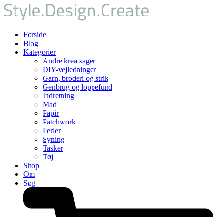
Forside
Blog
Kategorier
Andre krea-sager
DIY-vejledninger
Garn, broderi og strik
Genbrug og loppefund
Indretning
Mad
Papir
Patchwork
Perler
Syning
Tasker
Tøj
Shop
Om
Søg