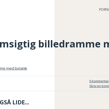
FORS
msigtig billedramme 
0 kommentar
Skriv en kom
SÅ LIDE...