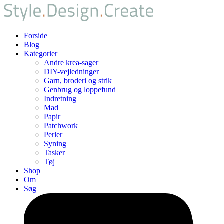
Forside
Blog
Kategorier
Andre krea-sager
DIY-vejledninger
Garn, broderi og strik
Genbrug og loppefund
Indretning
Mad
Papir
Patchwork
Perler
Syning
Tasker
Tøj
Shop
Om
Søg