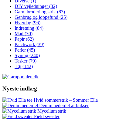
Diverse
(1)
DIY-vejledninger
(32)
Garn, broderi og strik
(83)
Genbrug og loppefund
(25)
Hverdag
(96)
Indretning
(84)
Mad
(30)
Papir
(62)
Patchwork
(39)
Perler
(45)
Syning
(240)
Tasker
(79)
Tøj
(142)
Nyeste indlæg
Hvid sommerstrik – Sommer Ella
Denim nederdel af bukser
Mycelium strik
Field sweater