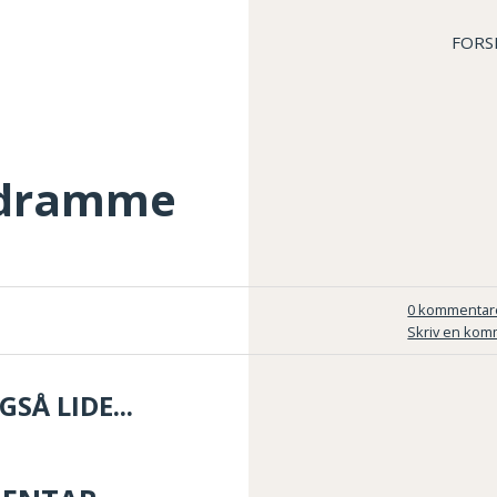
FORS
edramme
0 kommentar
Skriv en kom
SÅ LIDE...